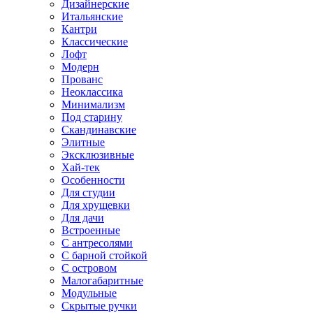
Дизайнерские
Итальянские
Кантри
Классические
Лофт
Модерн
Прованс
Неоклассика
Минимализм
Под старину
Скандинавские
Элитные
Эксклюзивные
Хай-тек
Особенности
Для студии
Для хрущевки
Для дачи
Встроенные
С антресолями
С барной стойкой
С островом
Малогабаритные
Модульные
Скрытые ручки