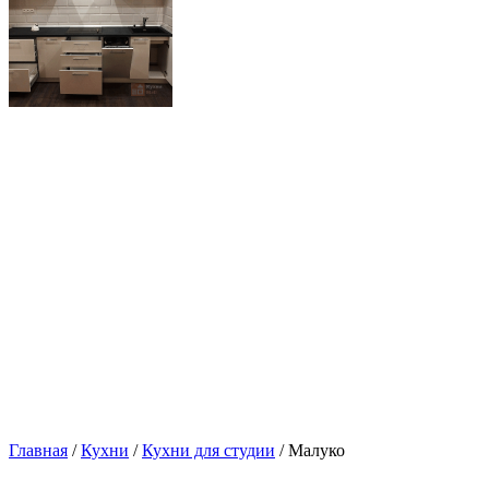
Главная
/
Кухни
/
Кухни для студии
/ Малуко