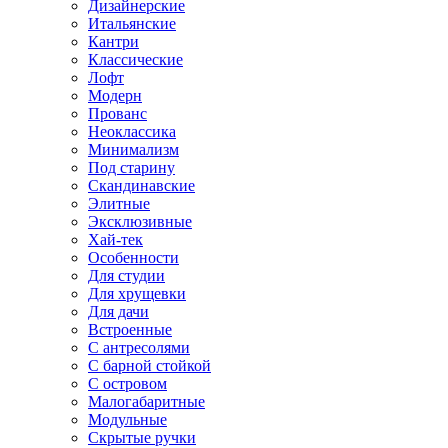
Дизайнерские
Итальянские
Кантри
Классические
Лофт
Модерн
Прованс
Неоклассика
Минимализм
Под старину
Скандинавские
Элитные
Эксклюзивные
Хай-тек
Особенности
Для студии
Для хрущевки
Для дачи
Встроенные
С антресолями
С барной стойкой
С островом
Малогабаритные
Модульные
Скрытые ручки