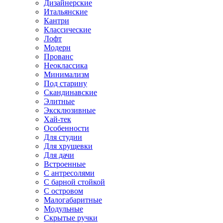
Дизайнерские
Итальянские
Кантри
Классические
Лофт
Модерн
Прованс
Неоклассика
Минимализм
Под старину
Скандинавские
Элитные
Эксклюзивные
Хай-тек
Особенности
Для студии
Для хрущевки
Для дачи
Встроенные
С антресолями
С барной стойкой
С островом
Малогабаритные
Модульные
Скрытые ручки