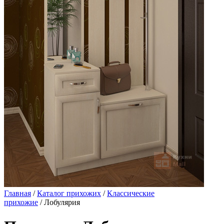
Главная
/
Каталог прихожих
/
Классические
прихожие
/ Лобулярия