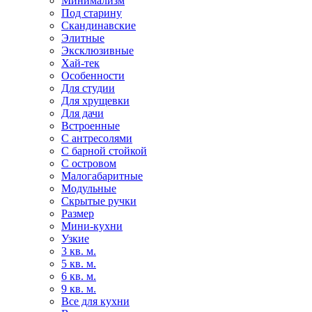
Минимализм
Под старину
Скандинавские
Элитные
Эксклюзивные
Хай-тек
Особенности
Для студии
Для хрущевки
Для дачи
Встроенные
С антресолями
С барной стойкой
С островом
Малогабаритные
Модульные
Скрытые ручки
Размер
Мини-кухни
Узкие
3 кв. м.
5 кв. м.
6 кв. м.
9 кв. м.
Все для кухни