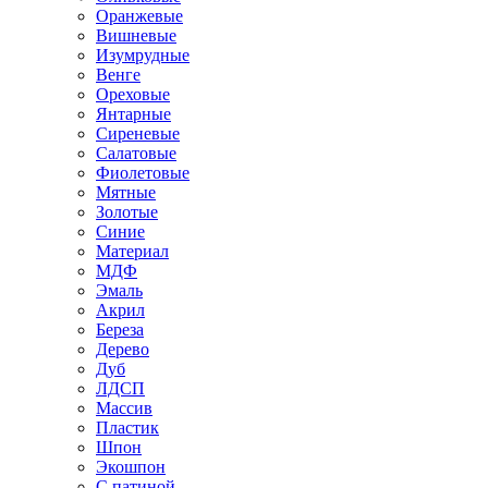
Оранжевые
Вишневые
Изумрудные
Венге
Ореховые
Янтарные
Сиреневые
Салатовые
Фиолетовые
Мятные
Золотые
Синие
Материал
МДФ
Эмаль
Акрил
Береза
Дерево
Дуб
ЛДСП
Массив
Пластик
Шпон
Экошпон
С патиной