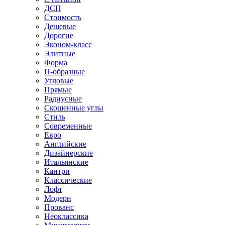
ДСП
Стоимость
Дешевые
Дорогие
Эконом-класс
Элитные
Форма
П-образные
Угловые
Прямые
Радиусные
Скошенные углы
Стиль
Современные
Евро
Английские
Дизайнерские
Итальянские
Кантри
Классические
Лофт
Модерн
Прованс
Неоклассика