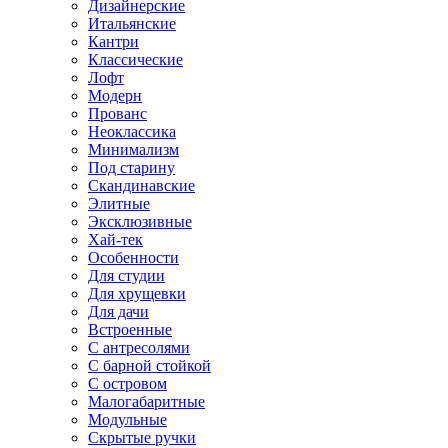
Дизайнерские
Итальянские
Кантри
Классические
Лофт
Модерн
Прованс
Неоклассика
Минимализм
Под старину
Скандинавские
Элитные
Эксклюзивные
Хай-тек
Особенности
Для студии
Для хрущевки
Для дачи
Встроенные
С антресолями
С барной стойкой
С островом
Малогабаритные
Модульные
Скрытые ручки