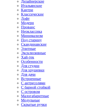
Дизайнерские
Итальянские
Кантри
Классические
Лофт
Модерн
Прованс
Неоклассика
Минимализм
Под старину
Скандинавские
Элитные
Эксклюзивные
Хай-тек
Особенности
Для студии
Для хрущевки
Для дачи
Встроенные
С антресолями
С барной стойкой
С островом
Малогабаритные
Модульные
Скрытые ручки