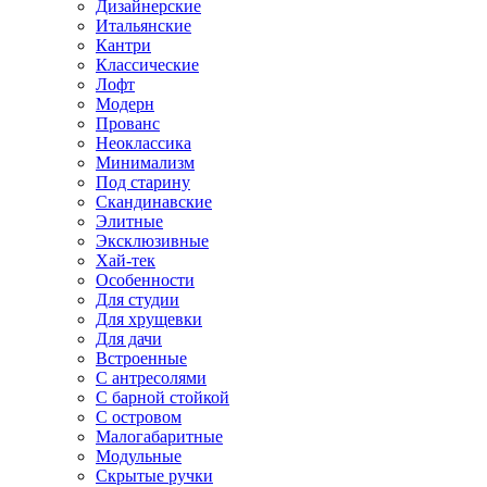
Дизайнерские
Итальянские
Кантри
Классические
Лофт
Модерн
Прованс
Неоклассика
Минимализм
Под старину
Скандинавские
Элитные
Эксклюзивные
Хай-тек
Особенности
Для студии
Для хрущевки
Для дачи
Встроенные
С антресолями
С барной стойкой
С островом
Малогабаритные
Модульные
Скрытые ручки