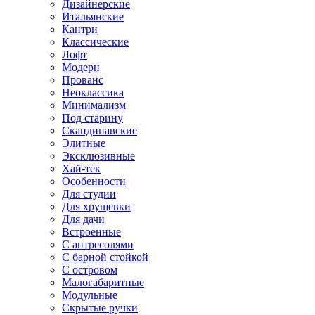
Дизайнерские
Итальянские
Кантри
Классические
Лофт
Модерн
Прованс
Неоклассика
Минимализм
Под старину
Скандинавские
Элитные
Эксклюзивные
Хай-тек
Особенности
Для студии
Для хрущевки
Для дачи
Встроенные
С антресолями
С барной стойкой
С островом
Малогабаритные
Модульные
Скрытые ручки