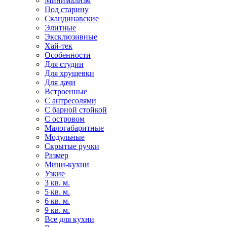
Минимализм
Под старину
Скандинавские
Элитные
Эксклюзивные
Хай-тек
Особенности
Для студии
Для хрущевки
Для дачи
Встроенные
С антресолями
С барной стойкой
С островом
Малогабаритные
Модульные
Скрытые ручки
Размер
Мини-кухни
Узкие
3 кв. м.
5 кв. м.
6 кв. м.
9 кв. м.
Все для кухни