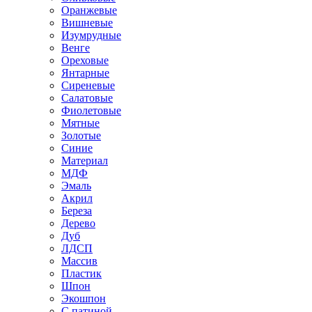
Оранжевые
Вишневые
Изумрудные
Венге
Ореховые
Янтарные
Сиреневые
Салатовые
Фиолетовые
Мятные
Золотые
Синие
Материал
МДФ
Эмаль
Акрил
Береза
Дерево
Дуб
ЛДСП
Массив
Пластик
Шпон
Экошпон
С патиной