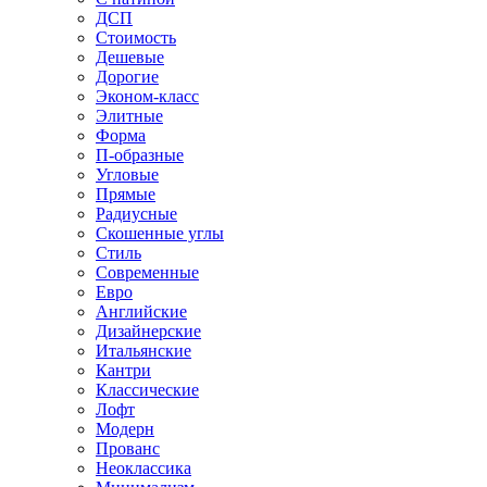
ДСП
Стоимость
Дешевые
Дорогие
Эконом-класс
Элитные
Форма
П-образные
Угловые
Прямые
Радиусные
Скошенные углы
Стиль
Современные
Евро
Английские
Дизайнерские
Итальянские
Кантри
Классические
Лофт
Модерн
Прованс
Неоклассика