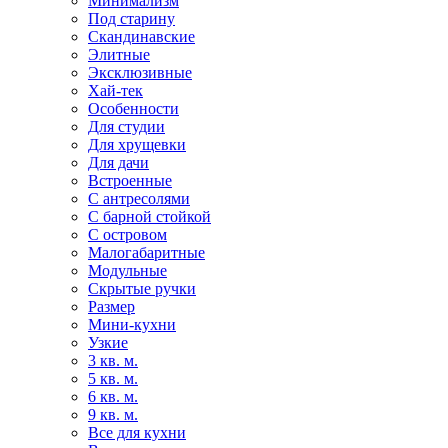
Минимализм
Под старину
Скандинавские
Элитные
Эксклюзивные
Хай-тек
Особенности
Для студии
Для хрущевки
Для дачи
Встроенные
С антресолями
С барной стойкой
С островом
Малогабаритные
Модульные
Скрытые ручки
Размер
Мини-кухни
Узкие
3 кв. м.
5 кв. м.
6 кв. м.
9 кв. м.
Все для кухни