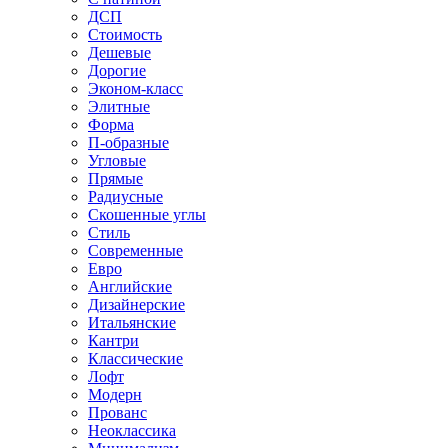
ДСП
Стоимость
Дешевые
Дорогие
Эконом-класс
Элитные
Форма
П-образные
Угловые
Прямые
Радиусные
Скошенные углы
Стиль
Современные
Евро
Английские
Дизайнерские
Итальянские
Кантри
Классические
Лофт
Модерн
Прованс
Неоклассика