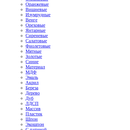
Оранжевые
Вишневые
Изумрудные
Венге
Ореховые
Янтарные
Сиреневые
Салатовые
Фиолетовые
Мятные
Золотые
Синие
Материал
МДФ
Эмаль
Акрил
Береза
Дерево
Дуб
ЛДСП
Массив
Пластик
Шпон
Экошпон
С патиной