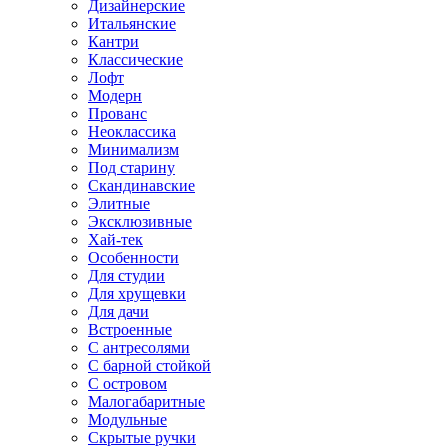
Дизайнерские
Итальянские
Кантри
Классические
Лофт
Модерн
Прованс
Неоклассика
Минимализм
Под старину
Скандинавские
Элитные
Эксклюзивные
Хай-тек
Особенности
Для студии
Для хрущевки
Для дачи
Встроенные
С антресолями
С барной стойкой
С островом
Малогабаритные
Модульные
Скрытые ручки