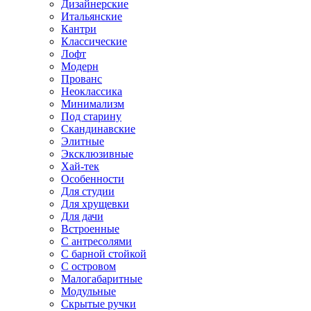
Дизайнерские
Итальянские
Кантри
Классические
Лофт
Модерн
Прованс
Неоклассика
Минимализм
Под старину
Скандинавские
Элитные
Эксклюзивные
Хай-тек
Особенности
Для студии
Для хрущевки
Для дачи
Встроенные
С антресолями
С барной стойкой
С островом
Малогабаритные
Модульные
Скрытые ручки