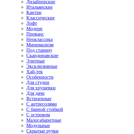
Дизайнерские
Итальянские
Кантри
Классические
Лофт
Модерн
Прованс
Неоклассика
Минимализм
Под старину
Скандинавские
Элитные
Эксклюзивные
Хай-тек
Особенности
Для студии
Для хрущевки
Для дачи
Встроенные
С антресолями
С барной стойкой
С островом
Малогабаритные
Модульные
Скрытые ручки