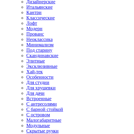
Дизайнерские
Итальянские
Кантри
Классические
Лофт
Модерн
Прованс
Неоклассика
Минимализм
Под старину
Скандинавские
Элитные
Эксклюзивные
Хай-тек
Особенности
Для студии
Для хрущевки
Для дачи
Встроенные
С антресолями
С барной стойкой
С островом
Малогабаритные
Модульные
Скрытые ручки