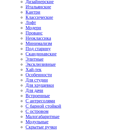
Дизайнерские
Итальянские
Кантри
Классические
Лофт
Модерн
Прованс
Неоклассика
Минимализм
Под старину
Скандинавские
Элитные
Эксклюзивные
Хай-тек
Особенности
Для студии
Для хрущевки
Для дачи
Встроенные
С антресолями
С барной стойкой
С островом
Малогабаритные
Модульные
Скрытые ручки