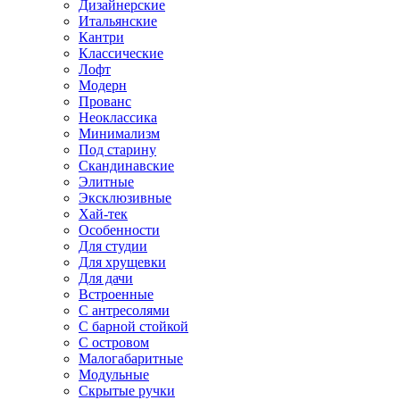
Дизайнерские
Итальянские
Кантри
Классические
Лофт
Модерн
Прованс
Неоклассика
Минимализм
Под старину
Скандинавские
Элитные
Эксклюзивные
Хай-тек
Особенности
Для студии
Для хрущевки
Для дачи
Встроенные
С антресолями
С барной стойкой
С островом
Малогабаритные
Модульные
Скрытые ручки