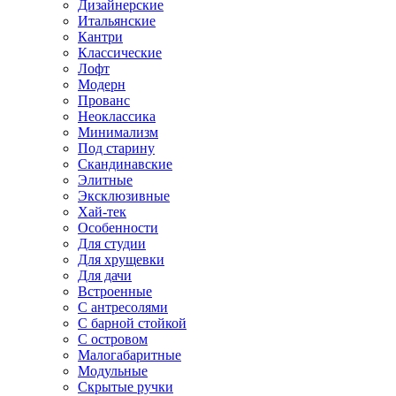
Дизайнерские
Итальянские
Кантри
Классические
Лофт
Модерн
Прованс
Неоклассика
Минимализм
Под старину
Скандинавские
Элитные
Эксклюзивные
Хай-тек
Особенности
Для студии
Для хрущевки
Для дачи
Встроенные
С антресолями
С барной стойкой
С островом
Малогабаритные
Модульные
Скрытые ручки