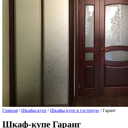
Главная
/
Шкафы-купе
/
Шкафы-купе в гостиную
/ Гаранг
Шкаф-купе Гаранг