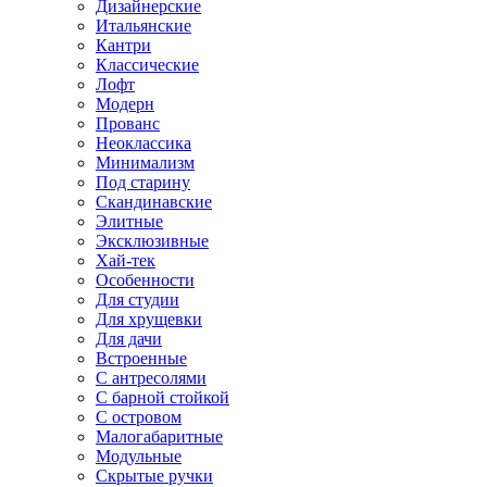
Дизайнерские
Итальянские
Кантри
Классические
Лофт
Модерн
Прованс
Неоклассика
Минимализм
Под старину
Скандинавские
Элитные
Эксклюзивные
Хай-тек
Особенности
Для студии
Для хрущевки
Для дачи
Встроенные
С антресолями
С барной стойкой
С островом
Малогабаритные
Модульные
Скрытые ручки