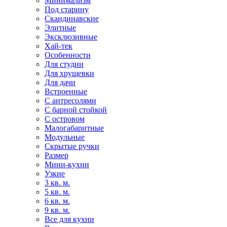
Минимализм
Под старину
Скандинавские
Элитные
Эксклюзивные
Хай-тек
Особенности
Для студии
Для хрущевки
Для дачи
Встроенные
С антресолями
С барной стойкой
С островом
Малогабаритные
Модульные
Скрытые ручки
Размер
Мини-кухни
Узкие
3 кв. м.
5 кв. м.
6 кв. м.
9 кв. м.
Все для кухни