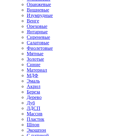
Оранжевые
Вишневые
Изумрудные
Венге
Ореховые
Янтарные
Сиреневые
Салатовые
Фиолетовые
Мятные
Золотые
Синие
Материал
МДФ
Эмаль
Акрил
Береза
Дерево
Дуб
ЛДСП
Массив
Пластик
Шпон
Экошпон
С патиной