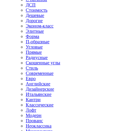
ДСП
Стоимость
Дешевые
Дорогие
Эконом-класс
Элитные
Форма
П-образные
Угловые
Прямые
Радиусные
Скошенные углы
Стиль
Современные
Евро
Английские
Дизайнерские
Итальянские
Кантри
Классические
Лофт
Модерн
Прованс
Неоклассика