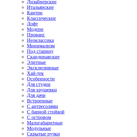
Дизайнерские
Итальянские
Кантри
Классические
Лофт
Модерн
Прованс
Неоклассика
Минимализм
Под старину
Скандинавские
Элитные
Эксклюзивные
Хай-тек
Особенности
Для студии
Для хрущевки
Для дачи
Встроенные
С антресолями
С барной стойкой
С островом
Малогабаритные
Модульные
Скрытые ручки