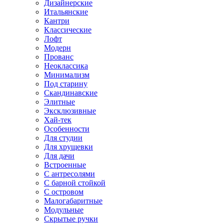
Дизайнерские
Итальянские
Кантри
Классические
Лофт
Модерн
Прованс
Неоклассика
Минимализм
Под старину
Скандинавские
Элитные
Эксклюзивные
Хай-тек
Особенности
Для студии
Для хрущевки
Для дачи
Встроенные
С антресолями
С барной стойкой
С островом
Малогабаритные
Модульные
Скрытые ручки