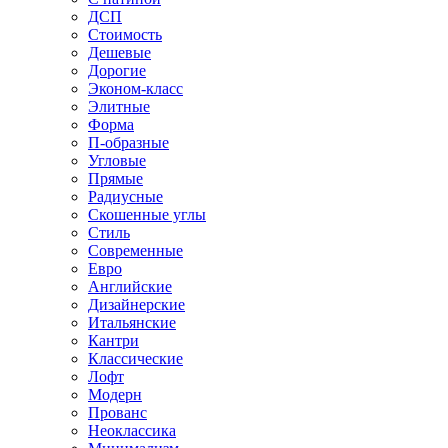
ДСП
Стоимость
Дешевые
Дорогие
Эконом-класс
Элитные
Форма
П-образные
Угловые
Прямые
Радиусные
Скошенные углы
Стиль
Современные
Евро
Английские
Дизайнерские
Итальянские
Кантри
Классические
Лофт
Модерн
Прованс
Неоклассика