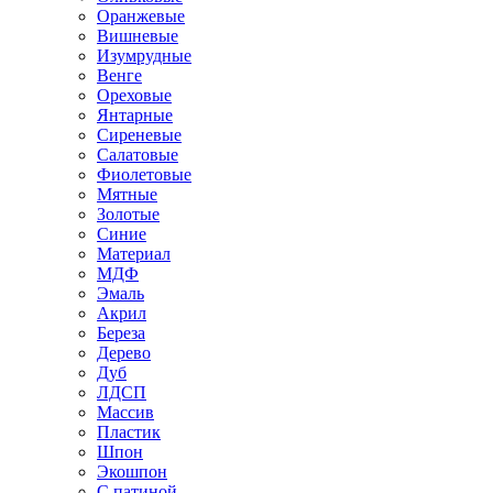
Оранжевые
Вишневые
Изумрудные
Венге
Ореховые
Янтарные
Сиреневые
Салатовые
Фиолетовые
Мятные
Золотые
Синие
Материал
МДФ
Эмаль
Акрил
Береза
Дерево
Дуб
ЛДСП
Массив
Пластик
Шпон
Экошпон
С патиной