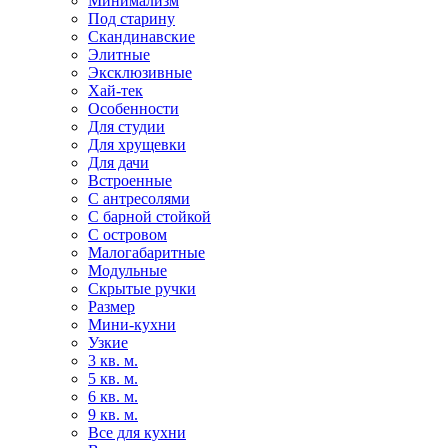
Минимализм
Под старину
Скандинавские
Элитные
Эксклюзивные
Хай-тек
Особенности
Для студии
Для хрущевки
Для дачи
Встроенные
С антресолями
С барной стойкой
С островом
Малогабаритные
Модульные
Скрытые ручки
Размер
Мини-кухни
Узкие
3 кв. м.
5 кв. м.
6 кв. м.
9 кв. м.
Все для кухни