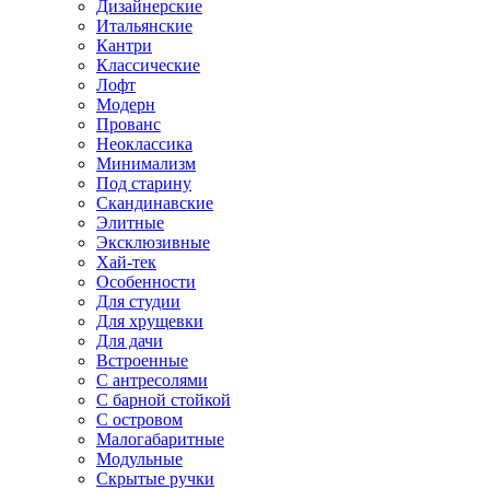
Дизайнерские
Итальянские
Кантри
Классические
Лофт
Модерн
Прованс
Неоклассика
Минимализм
Под старину
Скандинавские
Элитные
Эксклюзивные
Хай-тек
Особенности
Для студии
Для хрущевки
Для дачи
Встроенные
С антресолями
С барной стойкой
С островом
Малогабаритные
Модульные
Скрытые ручки