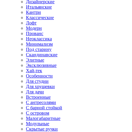
Дизайнерские
Итальянские
Кантри
Классические
Лофт
Модерн
Прованс
Неоклассика
Минимализм
Под старину
Скандинавские
Элитные
Эксклюзивные
Хай-тек
Особенности
Для студии
Для хрущевки
Для дачи
Встроенные
С антресолями
С барной стойкой
С островом
Малогабаритные
Модульные
Скрытые ручки