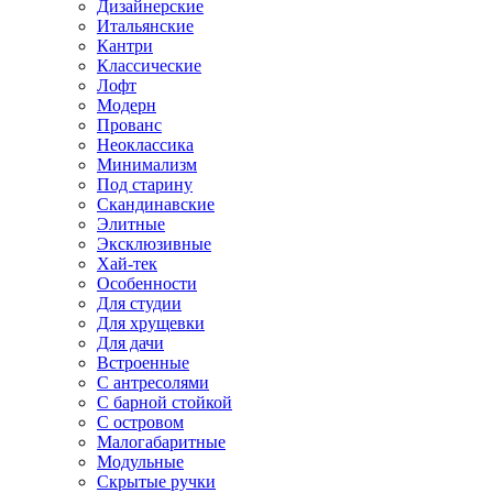
Дизайнерские
Итальянские
Кантри
Классические
Лофт
Модерн
Прованс
Неоклассика
Минимализм
Под старину
Скандинавские
Элитные
Эксклюзивные
Хай-тек
Особенности
Для студии
Для хрущевки
Для дачи
Встроенные
С антресолями
С барной стойкой
С островом
Малогабаритные
Модульные
Скрытые ручки