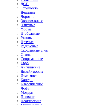
ДСП
Стоимость
Дешевые
Дорогие
Эконом-класс
Элитные
Форма
П-образные
Угловые
Прямые
Радиусные
Скошенные углы
Стиль
Современные
Евро
Английские
Дизайнерские
Итальянские
Кантри
Классические
Лофт
Модерн
Прованс
Неоклассика