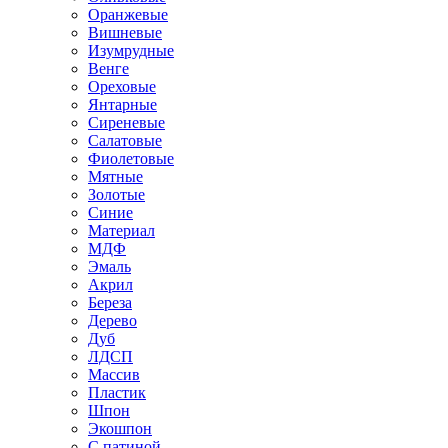
Оранжевые
Вишневые
Изумрудные
Венге
Ореховые
Янтарные
Сиреневые
Салатовые
Фиолетовые
Мятные
Золотые
Синие
Материал
МДФ
Эмаль
Акрил
Береза
Дерево
Дуб
ЛДСП
Массив
Пластик
Шпон
Экошпон
С патиной