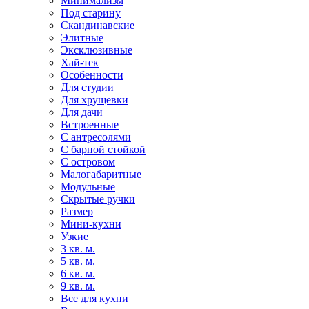
Минимализм
Под старину
Скандинавские
Элитные
Эксклюзивные
Хай-тек
Особенности
Для студии
Для хрущевки
Для дачи
Встроенные
С антресолями
С барной стойкой
С островом
Малогабаритные
Модульные
Скрытые ручки
Размер
Мини-кухни
Узкие
3 кв. м.
5 кв. м.
6 кв. м.
9 кв. м.
Все для кухни