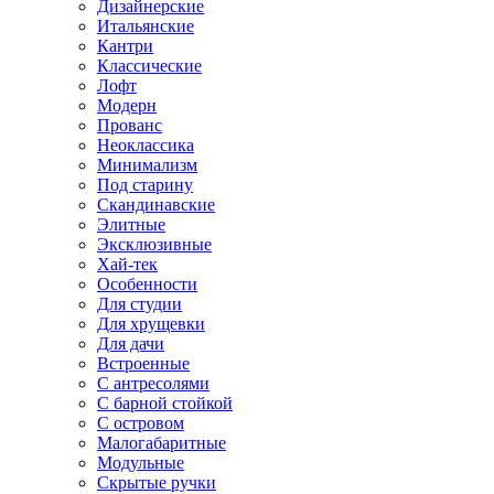
Дизайнерские
Итальянские
Кантри
Классические
Лофт
Модерн
Прованс
Неоклассика
Минимализм
Под старину
Скандинавские
Элитные
Эксклюзивные
Хай-тек
Особенности
Для студии
Для хрущевки
Для дачи
Встроенные
С антресолями
С барной стойкой
С островом
Малогабаритные
Модульные
Скрытые ручки