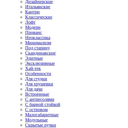
Дизайнерские
Итальянские
Кантри
Классические
Лофт
Модерн
Прованс
Неоклассика
Минимализм
Под старину
Скандинавские
Элитные
Эксклюзивные
Хай-тек
Особенности
Для студии
Для хрущевки
Для дачи
Встроенные
С антресолями
С барной стойкой
С островом
Малогабаритные
Модульные
Скрытые ручки