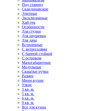
Минимализм
Под старину
Скандинавские
Элитные
Эксклюзивные
Хай-тек
Особенности
Для студии
Для хрущевки
Для дачи
Встроенные
С антресолями
С барной стойкой
С островом
Малогабаритные
Модульные
Скрытые ручки
Размер
Мини-кухни
Узкие
3 кв. м.
5 кв. м.
6 кв. м.
9 кв. м.
Все для кухни