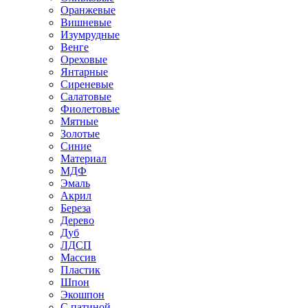
Оранжевые
Вишневые
Изумрудные
Венге
Ореховые
Янтарные
Сиреневые
Салатовые
Фиолетовые
Мятные
Золотые
Синие
Материал
МДФ
Эмаль
Акрил
Береза
Дерево
Дуб
ЛДСП
Массив
Пластик
Шпон
Экошпон
С патиной