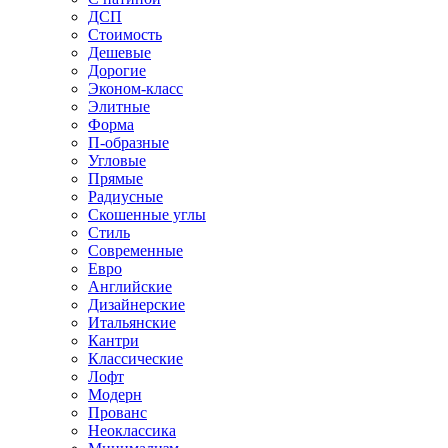
ДСП
Стоимость
Дешевые
Дорогие
Эконом-класс
Элитные
Форма
П-образные
Угловые
Прямые
Радиусные
Скошенные углы
Стиль
Современные
Евро
Английские
Дизайнерские
Итальянские
Кантри
Классические
Лофт
Модерн
Прованс
Неоклассика