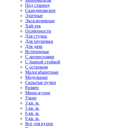
Минимализм
Под старину
Скандинавские
Элитные
Эксклюзивные
Хай-тек
Особенности
Для студии
Для хрущевки
Для дачи
Встроенные
С антресолями
С барной стойкой
С островом
Малогабаритные
Модульные
Скрытые ручки
Размер
Мини-кухни
Узкие
3 кв. м.
5 кв. м.
6 кв. м.
9 кв. м.
Все для кухни