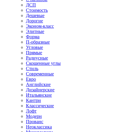
ДСП
Стоимость
Дешевые
Дорогие
Эконом-класс
Элитные
Форма
П-образные
Угловые
Прямые
Радиусные
Скошенные углы
Стиль
Современные
Евро
Английские
Дизайнерские
Итальянские
Кантри
Классические
Лофт
Модерн
Прованс
Неоклассика