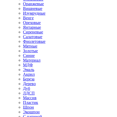
Оранжевые
Вишневые
Изумрудные
Венге
Ореховые
Янтарные
Сиреневые
Салатовые
Фиолетовые
Мятные
Золотые
Синие
Материал
МДФ
Эмаль
Акрил
Береза
Дерево
Дуб
ЛДСП
Массив
Пластик
Шпон
Экошпон
С патиной