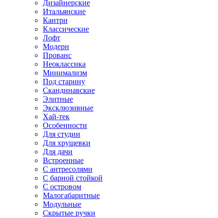
Дизайнерские
Итальянские
Кантри
Классические
Лофт
Модерн
Прованс
Неоклассика
Минимализм
Под старину
Скандинавские
Элитные
Эксклюзивные
Хай-тек
Особенности
Для студии
Для хрущевки
Для дачи
Встроенные
С антресолями
С барной стойкой
С островом
Малогабаритные
Модульные
Скрытые ручки