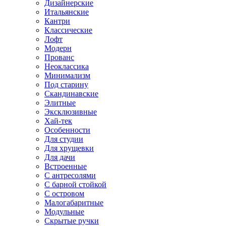
Дизайнерские
Итальянские
Кантри
Классические
Лофт
Модерн
Прованс
Неоклассика
Минимализм
Под старину
Скандинавские
Элитные
Эксклюзивные
Хай-тек
Особенности
Для студии
Для хрущевки
Для дачи
Встроенные
С антресолями
С барной стойкой
С островом
Малогабаритные
Модульные
Скрытые ручки