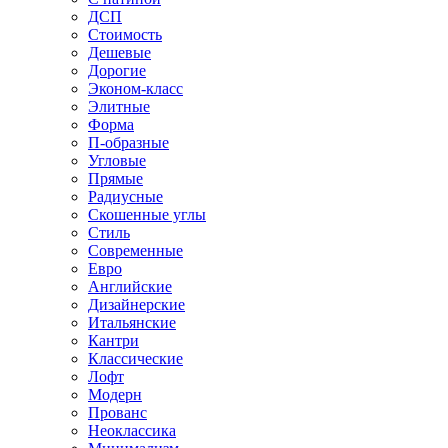
ДСП
Стоимость
Дешевые
Дорогие
Эконом-класс
Элитные
Форма
П-образные
Угловые
Прямые
Радиусные
Скошенные углы
Стиль
Современные
Евро
Английские
Дизайнерские
Итальянские
Кантри
Классические
Лофт
Модерн
Прованс
Неоклассика