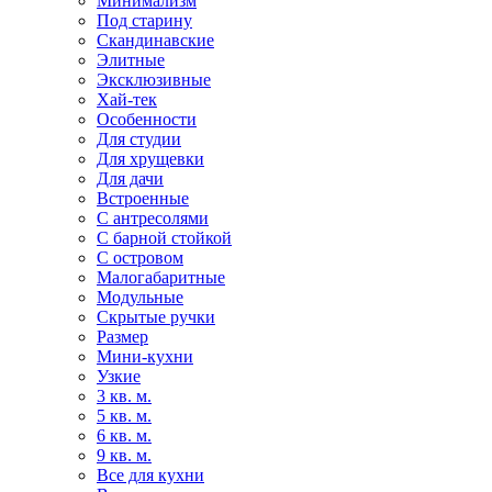
Минимализм
Под старину
Скандинавские
Элитные
Эксклюзивные
Хай-тек
Особенности
Для студии
Для хрущевки
Для дачи
Встроенные
С антресолями
С барной стойкой
С островом
Малогабаритные
Модульные
Скрытые ручки
Размер
Мини-кухни
Узкие
3 кв. м.
5 кв. м.
6 кв. м.
9 кв. м.
Все для кухни