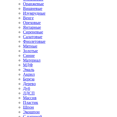
Оранжевые
Вишневые
Изумрудные
Венге
Ореховые
Янтарные
Сиреневые
Салатовые
Фиолетовые
Мятные
Золотые
Синие
Материал
МДФ
Эмаль
Акрил
Береза
Дерево
Дуб
ЛДСП
Массив
Пластик
Шпон
Экошпон
С патиной