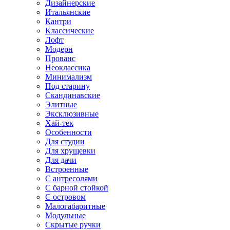
Дизайнерские
Итальянские
Кантри
Классические
Лофт
Модерн
Прованс
Неоклассика
Минимализм
Под старину
Скандинавские
Элитные
Эксклюзивные
Хай-тек
Особенности
Для студии
Для хрущевки
Для дачи
Встроенные
С антресолями
С барной стойкой
С островом
Малогабаритные
Модульные
Скрытые ручки