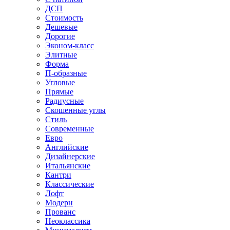
ДСП
Стоимость
Дешевые
Дорогие
Эконом-класс
Элитные
Форма
П-образные
Угловые
Прямые
Радиусные
Скошенные углы
Стиль
Современные
Евро
Английские
Дизайнерские
Итальянские
Кантри
Классические
Лофт
Модерн
Прованс
Неоклассика