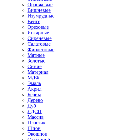
Оранжевые
Вишневые
Изумрудные
Венге
Ореховые
Янтарные
Сиреневые
Салатовые
Фиолетовые
Мятные
Золотые
Синие
Материал
МДФ
Эмаль
Акрил
Береза
Дерево
Дуб
ЛДСП
Массив
Пластик
Шпон
Экошпон
С патиной