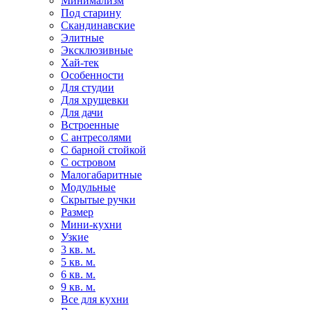
Минимализм
Под старину
Скандинавские
Элитные
Эксклюзивные
Хай-тек
Особенности
Для студии
Для хрущевки
Для дачи
Встроенные
С антресолями
С барной стойкой
С островом
Малогабаритные
Модульные
Скрытые ручки
Размер
Мини-кухни
Узкие
3 кв. м.
5 кв. м.
6 кв. м.
9 кв. м.
Все для кухни