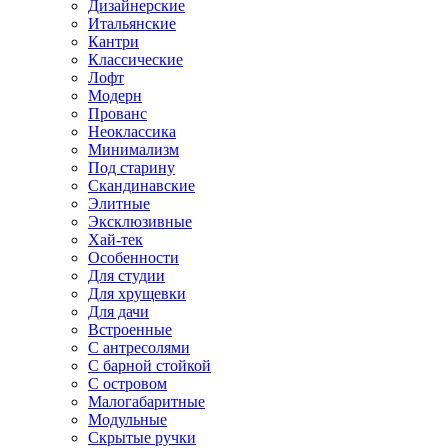
Дизайнерские
Итальянские
Кантри
Классические
Лофт
Модерн
Прованс
Неоклассика
Минимализм
Под старину
Скандинавские
Элитные
Эксклюзивные
Хай-тек
Особенности
Для студии
Для хрущевки
Для дачи
Встроенные
С антресолями
С барной стойкой
С островом
Малогабаритные
Модульные
Скрытые ручки