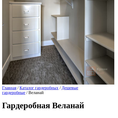
Главная
/
Каталог гардеробных
/
Дешевые
гардеробные
/ Веланай
Гардеробная Веланай