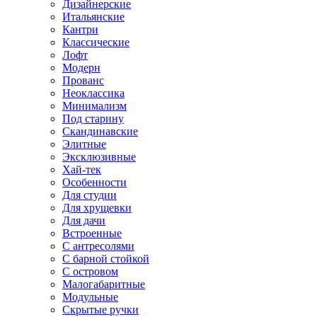
Дизайнерские
Итальянские
Кантри
Классические
Лофт
Модерн
Прованс
Неоклассика
Минимализм
Под старину
Скандинавские
Элитные
Эксклюзивные
Хай-тек
Особенности
Для студии
Для хрущевки
Для дачи
Встроенные
С антресолями
С барной стойкой
С островом
Малогабаритные
Модульные
Скрытые ручки