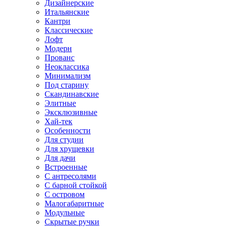
Дизайнерские
Итальянские
Кантри
Классические
Лофт
Модерн
Прованс
Неоклассика
Минимализм
Под старину
Скандинавские
Элитные
Эксклюзивные
Хай-тек
Особенности
Для студии
Для хрущевки
Для дачи
Встроенные
С антресолями
С барной стойкой
С островом
Малогабаритные
Модульные
Скрытые ручки