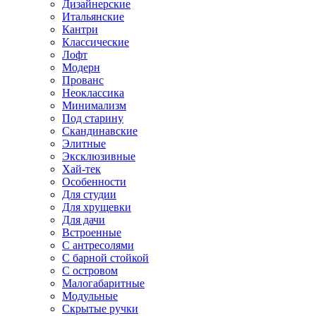
Дизайнерские
Итальянские
Кантри
Классические
Лофт
Модерн
Прованс
Неоклассика
Минимализм
Под старину
Скандинавские
Элитные
Эксклюзивные
Хай-тек
Особенности
Для студии
Для хрущевки
Для дачи
Встроенные
С антресолями
С барной стойкой
С островом
Малогабаритные
Модульные
Скрытые ручки