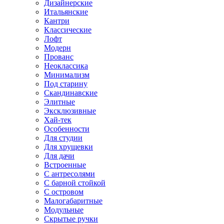
Дизайнерские
Итальянские
Кантри
Классические
Лофт
Модерн
Прованс
Неоклассика
Минимализм
Под старину
Скандинавские
Элитные
Эксклюзивные
Хай-тек
Особенности
Для студии
Для хрущевки
Для дачи
Встроенные
С антресолями
С барной стойкой
С островом
Малогабаритные
Модульные
Скрытые ручки