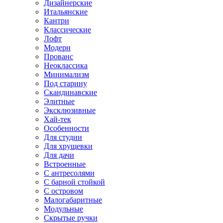
Дизайнерские
Итальянские
Кантри
Классические
Лофт
Модерн
Прованс
Неоклассика
Минимализм
Под старину
Скандинавские
Элитные
Эксклюзивные
Хай-тек
Особенности
Для студии
Для хрущевки
Для дачи
Встроенные
С антресолями
С барной стойкой
С островом
Малогабаритные
Модульные
Скрытые ручки