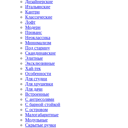
Дизайнерские
Итальянские
Кантри
Классические
Лофт
Модерн
Прованс
Неоклассика
Минимализм
Под старину
Скандинавские
Элитные
Эксклюзивные
Хай-тек
Особенности
Для студии
Для хрущевки
Для дачи
Встроенные
С антресолями
С барной стойкой
С островом
Малогабаритные
Модульные
Скрытые ручки