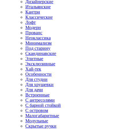
Дизайнерские
Итальянские
Кантри
Классические
Лофт
Модерн
Прованс
Неоклассика
Минимализм
Под старину
Скандинавские
Элитные
Эксклюзивные
Хай-тек
Особенности
Для студии
Для хрущевки
Для дачи
Встроенные
С антресолями
С барной стойкой
С островом
Малогабаритные
Модульные
Скрытые ручки