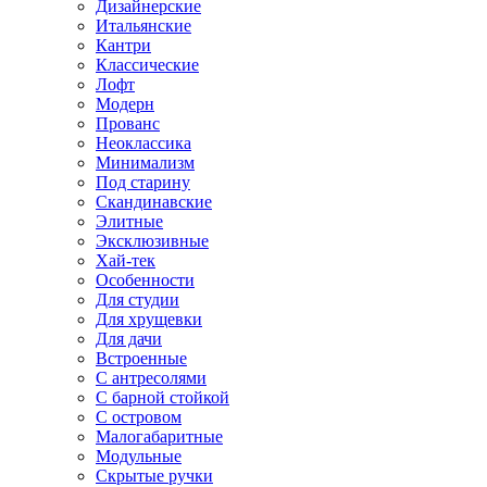
Дизайнерские
Итальянские
Кантри
Классические
Лофт
Модерн
Прованс
Неоклассика
Минимализм
Под старину
Скандинавские
Элитные
Эксклюзивные
Хай-тек
Особенности
Для студии
Для хрущевки
Для дачи
Встроенные
С антресолями
С барной стойкой
С островом
Малогабаритные
Модульные
Скрытые ручки