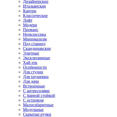
Дизайнерские
Итальянские
Кантри
Классические
Лофт
Модерн
Прованс
Неоклассика
Минимализм
Под старину
Скандинавские
Элитные
Эксклюзивные
Хай-тек
Особенности
Для студии
Для хрущевки
Для дачи
Встроенные
С антресолями
С барной стойкой
С островом
Малогабаритные
Модульные
Скрытые ручки