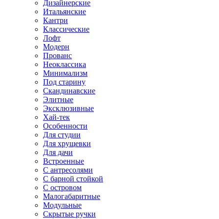
Дизайнерские
Итальянские
Кантри
Классические
Лофт
Модерн
Прованс
Неоклассика
Минимализм
Под старину
Скандинавские
Элитные
Эксклюзивные
Хай-тек
Особенности
Для студии
Для хрущевки
Для дачи
Встроенные
С антресолями
С барной стойкой
С островом
Малогабаритные
Модульные
Скрытые ручки