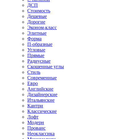
ДСП
Стоимость
Дешевые
Дорогие
Эконом-класс
Элитные
Форма
П-образные
Угловые
Прямые
Радиусные
Скошенные углы
Стиль
Современные
Евро
Английские
Дизайнерские
Итальянские
Кантри
Классические
Лофт
Модерн
Прованс
Неоклассика