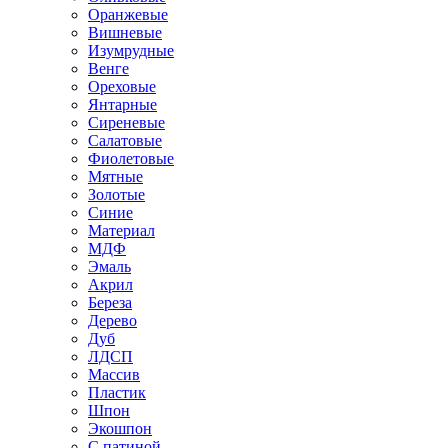
Оранжевые
Вишневые
Изумрудные
Венге
Ореховые
Янтарные
Сиреневые
Салатовые
Фиолетовые
Мятные
Золотые
Синие
Материал
МДФ
Эмаль
Акрил
Береза
Дерево
Дуб
ЛДСП
Массив
Пластик
Шпон
Экошпон
С патиной