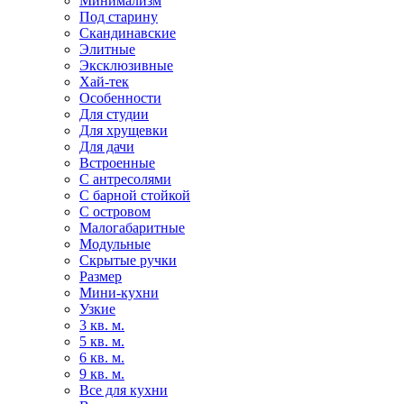
Минимализм
Под старину
Скандинавские
Элитные
Эксклюзивные
Хай-тек
Особенности
Для студии
Для хрущевки
Для дачи
Встроенные
С антресолями
С барной стойкой
С островом
Малогабаритные
Модульные
Скрытые ручки
Размер
Мини-кухни
Узкие
3 кв. м.
5 кв. м.
6 кв. м.
9 кв. м.
Все для кухни