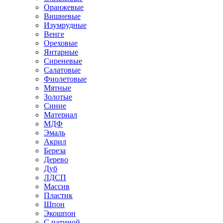
Оранжевые
Вишневые
Изумрудные
Венге
Ореховые
Янтарные
Сиреневые
Салатовые
Фиолетовые
Мятные
Золотые
Синие
Материал
МДФ
Эмаль
Акрил
Береза
Дерево
Дуб
ЛДСП
Массив
Пластик
Шпон
Экошпон
С патиной