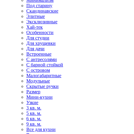
Минимализм
Под старину
Скандинавские
Элитные
Эксклюзивные
Хай-тек
Особенности
Для студии
Для хрущевки
Для дачи
Встроенные
С антресолями
С барной стойкой
С островом
Малогабаритные
Модульные
Скрытые ручки
Размер
Мини-кухни
Узкие
3 кв. м.
5 кв. м.
6 кв. м.
9 кв. м.
Все для кухни