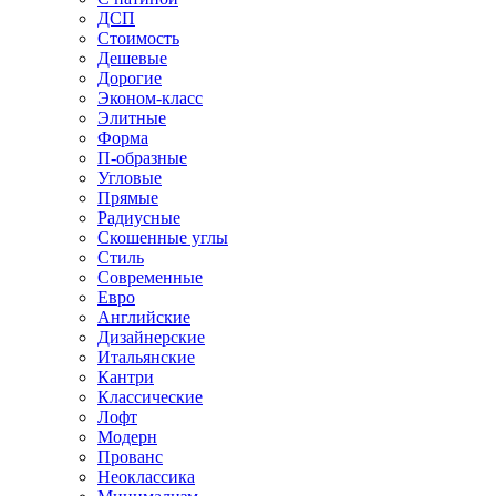
ДСП
Стоимость
Дешевые
Дорогие
Эконом-класс
Элитные
Форма
П-образные
Угловые
Прямые
Радиусные
Скошенные углы
Стиль
Современные
Евро
Английские
Дизайнерские
Итальянские
Кантри
Классические
Лофт
Модерн
Прованс
Неоклассика