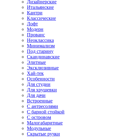
Дизайнерские
Итальянские
Кантри
Классические
Лофт
Модерн
Прованс
Неоклассика
Минимализм
Под старину
Скандинавские
Элитные
Эксклюзивные
Хай-тек
Особенности
Для студии
Для хрущевки
Для дачи
Встроенные
С антресолями
С барной стойкой
С островом
Малогабаритные
Модульные
Скрытые ручки