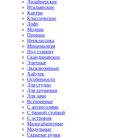
Дизайнерские
Итальянские
Кантри
Классические
Лофт
Модерн
Прованс
Неоклассика
Минимализм
Под старину
Скандинавские
Элитные
Эксклюзивные
Хай-тек
Особенности
Для студии
Для хрущевки
Для дачи
Встроенные
С антресолями
С барной стойкой
С островом
Малогабаритные
Модульные
Скрытые ручки